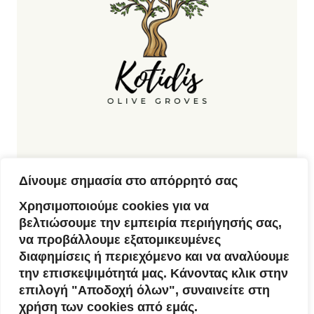
Δίνουμε σημασία στο απόρρητό σας
Kotidis Olive Groves
Olive Oil
Χρησιμοποιούμε cookies για να
Kotidis Olive Groves ( Koroneiki Variety
βελτιώσουμε την εμπειρία περιήγησής σας,
) 10 Euro 250 ml
να προβάλλουμε εξατομικευμένες
admin
10 Ιανουαρίου, 2026
0
διαφημίσεις ή περιεχόμενο και να αναλύουμε
την επισκεψιμότητά μας. Κάνοντας κλικ στην
επιλογή "Αποδοχή όλων", συναινείτε στη
χρήση των cookies από εμάς.