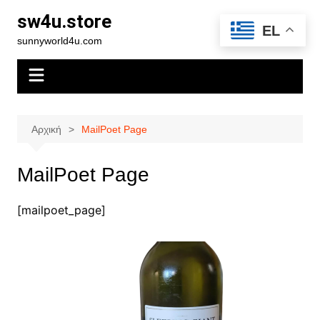
Μετάβαση
sw4u.store
σε
EL
sunnyworld4u.com
περιεχόμενο
Αρχική
MailPoet Page
MailPoet Page
[mailpoet_page]