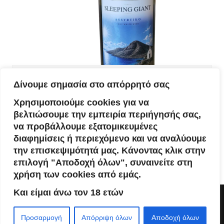
Blog
Δίνουμε σημασία στο απόρρητό σας
Sleeping Giant ( Assyrtiko White Dry
Χρησιμοποιούμε cookies για να
Wine )
βελτιώσουμε την εμπειρία περιήγησής σας,
να προβάλλουμε εξατομικευμένες
admin
12 Μαΐου, 2026
0
διαφημίσεις ή περιεχόμενο και να αναλύουμε
την επισκεψιμότητά μας. Κάνοντας κλικ στην
επιλογή "Αποδοχή όλων", συναινείτε στη
χρήση των cookies από εμάς.
Και είμαι άνω τον 18 ετών
Copyright © 2026 sw4u.store. All rights reserved.
Προσαρμογή
Απόρριψη όλων
Αποδοχή όλων