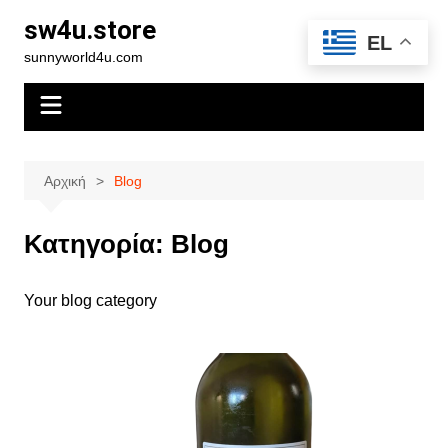
Μετάβαση
sw4u.store
σε
EL
sunnyworld4u.com
περιεχόμενο
Αρχική
Blog
Κατηγορία:
Blog
Your blog category